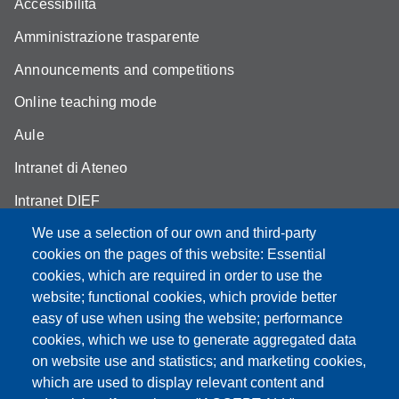
Accessibilità
Amministrazione trasparente
Announcements and competitions
Online teaching mode
Aule
Intranet di Ateneo
Intranet DIEF
We use a selection of our own and third-party
cookies on the pages of this website: Essential
cookies, which are required in order to use the
Partita IVA: 00427620364
website; functional cookies, which provide better
e-mail: urp@unimore.it
easy of use when using the website; performance
PEC: primo contatto: urp@pec.unimore.it
cookies, which we use to generate aggregated data
Indirizzo ReGIndE per notifica Atti Processuali:
on website use and statistics; and marketing cookies,
direzionelegale@pec.unimore.it
which are used to display relevant content and