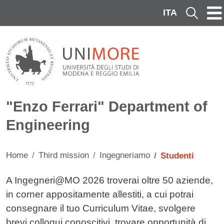
Skip to main content
ITA
Cerca
"Enzo Ferrari" Department of
Engineering
Home
Third mission
Ingegneriamo
Studenti
Contenuto
A Ingegneri@MO 2026 troverai oltre 50 aziende,
in corner appositamente allestiti, a cui potrai
consegnare il tuo Curriculum Vitae, svolgere
brevi colloqui conoscitivi, trovare opportunità di