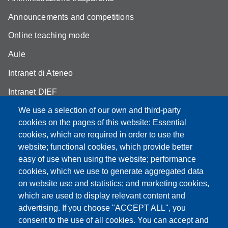
Announcements and competitions
Online teaching mode
Aule
Intranet di Ateneo
Intranet DIEF
We use a selection of our own and third-party
cookies on the pages of this website: Essential
cookies, which are required in order to use the
Partita IVA: 00427620364
website; functional cookies, which provide better
e-mail: urp@unimore.it
easy of use when using the website; performance
PEC: primo contatto: urp@pec.unimore.it
cookies, which we use to generate aggregated data
Indirizzo ReGIndE per notifica Atti Processuali:
on website use and statistics; and marketing cookies,
direzionelegale@pec.unimore.it
which are used to display relevant content and
advertising. If you choose "ACCEPT ALL", you
Sede di Modena
: Via Università 4, 41121 Modena, Tel. 059
consent to the use of all cookies. You can accept and
2056511 - Fax 059 245156