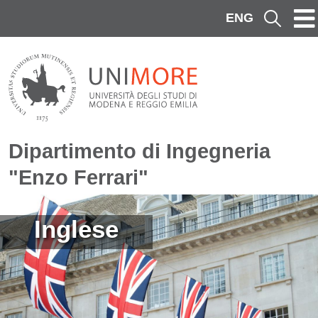
Salta al contenuto principale
ENG
Cerca
Dipartimento di Ingegneria
"Enzo Ferrari"
Immagine
Inglese