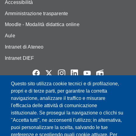
Accessibilità
Amministrazione trasparente
Moodle - Modalità didattica online
Aule
Intranet di Ateneo
Intranet DIEF
Questo sito utilizza cookie tecnici e di profilazione,
Partita IVA: 00427620364
propri e di terze parti, per garantire la corretta
e-mail: urp@unimore.it
navigazione, analizzare il traffico e misurare
PEC: primo contatto: urp@pec.unimore.it
l'efficacia delle attività di comunicazione
Indirizzo ReGIndE per notifica Atti Processuali:
istituzionale. Se prosegui la navigazione o clicchi su
direzionelegale@pec.unimore.it
"Accetta tutti", ne acconsenti l'utilizzo; in alternativa,
puoi personalizzare la scelta, salvando le tue
Sede di Modena
: Via Università 4, 41121 Modena, Tel. 059
preferenze e scegliendo quali cookie attivare. Per