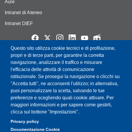
Aule
Intranet di Ateneo
Intranet DIEF
Questo sito utilizza cookie tecnici e di profilazione,
propri e di terze parti, per garantire la corretta
Partita IVA: 00427620364
e-mail: urp@unimore.it
navigazione, analizzare il traffico e misurare
PEC: primo contatto: urp@pec.unimore.it
l'efficacia delle attività di comunicazione
Indirizzo ReGIndE per notifica Atti Processuali:
istituzionale. Se prosegui la navigazione o clicchi su
direzionelegale@pec.unimore.it
"Accetta tutti", ne acconsenti l'utilizzo; in alternativa,
puoi personalizzare la scelta, salvando le tue
Sede di Modena
: Via Università 4, 41121 Modena, Tel. 059
preferenze e scegliendo quali cookie attivare. Per
2056511 - Fax 059 245156
maggiori informazioni e per sapere come gestirli,
clicca sul bottone "Impostazioni".
Sede di Reggio Emilia
: Viale A. Allegri 9, 42121 Reggio
Emilia, Tel. 0522 523041 - Fax 0522 523045
Privacy policy
Documentazione Cookie