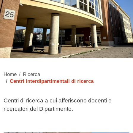
Home
Ricerca
Centri interdipartimentali di ricerca
Contenuto
Centri di ricerca a cui afferiscono docenti e
ricercatori del Dipartimento.