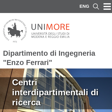
Salta al contenuto principale
ENG
Cerca
Dipartimento di Ingegneria
"Enzo Ferrari"
Immagine
Centri
interdipartimentali di
ricerca