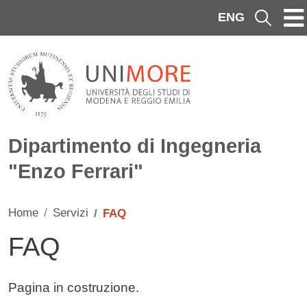
Salta al contenuto principale
ENG
Cerca
Dipartimento di Ingegneria
"Enzo Ferrari"
Home
Servizi
FAQ
FAQ
Contenuto
Pagina in costruzione.