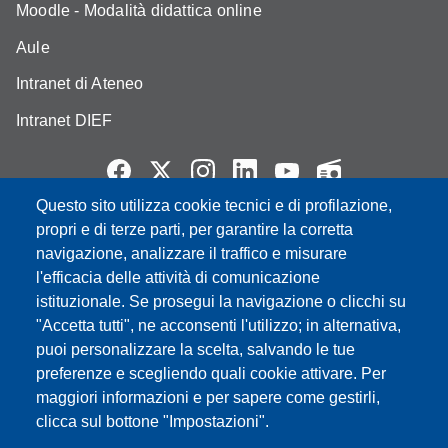
Moodle - Modalità didattica online
Aule
Intranet di Ateneo
Intranet DIEF
Questo sito utilizza cookie tecnici e di profilazione,
Partita IVA: 00427620364
propri e di terze parti, per garantire la corretta
e-mail: urp@unimore.it
navigazione, analizzare il traffico e misurare
PEC: primo contatto: urp@pec.unimore.it
l'efficacia delle attività di comunicazione
Indirizzo ReGIndE per notifica Atti Processuali:
istituzionale. Se prosegui la navigazione o clicchi su
direzionelegale@pec.unimore.it
"Accetta tutti", ne acconsenti l'utilizzo; in alternativa,
puoi personalizzare la scelta, salvando le tue
Sede di Modena
: Via Università 4, 41121 Modena, Tel. 059
preferenze e scegliendo quali cookie attivare. Per
2056511 - Fax 059 245156
maggiori informazioni e per sapere come gestirli,
clicca sul bottone "Impostazioni".
Sede di Reggio Emilia
: Viale A. Allegri 9, 42121 Reggio
Emilia, Tel. 0522 523041 - Fax 0522 523045