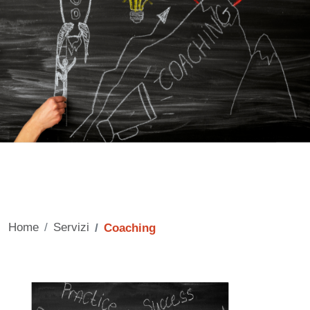
Home
Servizi
Coaching
Contenuto
Immagine