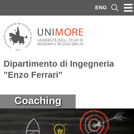
Salta al contenuto principale
ENG
Cerca
Dipartimento di Ingegneria
"Enzo Ferrari"
Immagine
Coaching