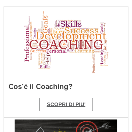
Cards
Immagine
Cos’è il Coaching?
SCOPRI DI PIU'
Immagine