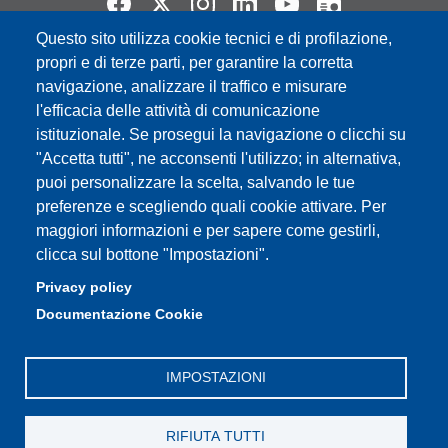
Questo sito utilizza cookie tecnici e di profilazione,
Partita IVA: 00427620364
propri e di terze parti, per garantire la corretta
e-mail: urp@unimore.it
navigazione, analizzare il traffico e misurare
PEC: primo contatto: urp@pec.unimore.it
l'efficacia delle attività di comunicazione
Indirizzo ReGIndE per notifica Atti Processuali:
istituzionale. Se prosegui la navigazione o clicchi su
direzionelegale@pec.unimore.it
"Accetta tutti", ne acconsenti l'utilizzo; in alternativa,
puoi personalizzare la scelta, salvando le tue
Sede di Modena
: Via Università 4, 41121 Modena, Tel. 059
preferenze e scegliendo quali cookie attivare. Per
2056511 - Fax 059 245156
maggiori informazioni e per sapere come gestirli,
clicca sul bottone "Impostazioni".
Sede di Reggio Emilia
: Viale A. Allegri 9, 42121 Reggio
Emilia, Tel. 0522 523041 - Fax 0522 523045
Privacy policy
Documentazione Cookie
IMPOSTAZIONI
RIFIUTA TUTTI