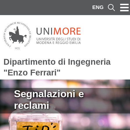
Salta al contenuto principale
ENG
Cerca
Dipartimento di Ingegneria
"Enzo Ferrari"
Immagine
Segnalazioni e
reclami