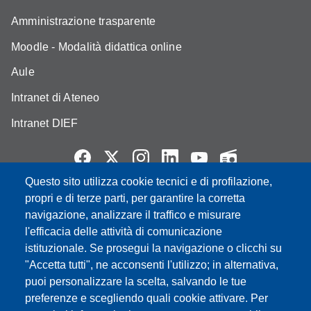
Amministrazione trasparente
Moodle - Modalità didattica online
Aule
Intranet di Ateneo
Intranet DIEF
Questo sito utilizza cookie tecnici e di profilazione,
propri e di terze parti, per garantire la corretta
Partita IVA: 00427620364
e-mail: urp@unimore.it
navigazione, analizzare il traffico e misurare
PEC: primo contatto: urp@pec.unimore.it
l'efficacia delle attività di comunicazione
Indirizzo ReGIndE per notifica Atti Processuali:
istituzionale. Se prosegui la navigazione o clicchi su
direzionelegale@pec.unimore.it
"Accetta tutti", ne acconsenti l'utilizzo; in alternativa,
puoi personalizzare la scelta, salvando le tue
Sede di Modena
: Via Università 4, 41121 Modena, Tel. 059
preferenze e scegliendo quali cookie attivare. Per
2056511 - Fax 059 245156