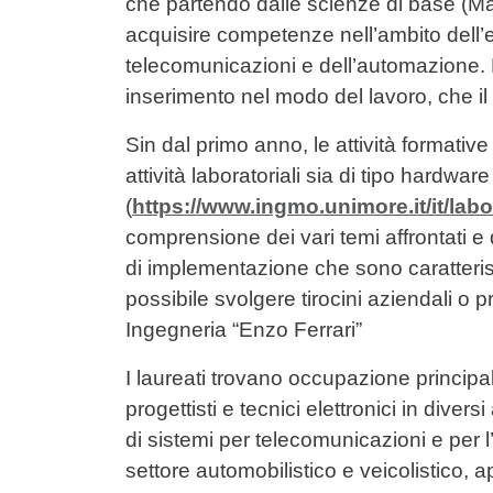
che partendo dalle scienze di base (Ma
acquisire competenze nell’ambito dell’ele
telecomunicazioni e dell’automazione.
inserimento nel modo del lavoro, che il
Sin dal primo anno, le attività formati
attività laboratoriali sia di tipo hardwa
(
https://www.ingmo.unimore.it/it/labor
comprensione dei vari temi affrontati e 
di implementazione che sono caratteris
possibile svolgere tirocini aziendali o p
Ingegneria “Enzo Ferrari”
I laureati trovano occupazione princi
progettisti e tecnici elettronici in diver
di sistemi per telecomunicazioni e per l
settore automobilistico e veicolistico, 