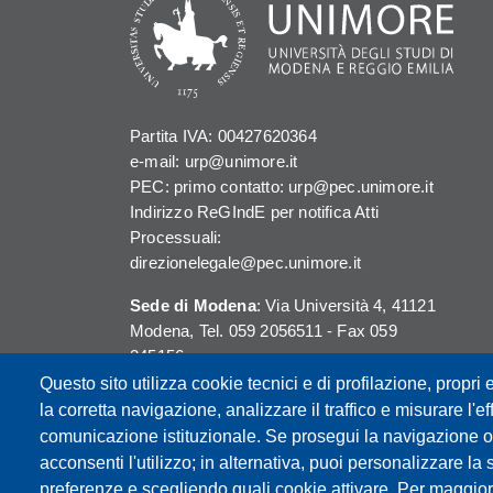
Partita IVA: 00427620364
e-mail: urp@unimore.it
PEC: primo contatto: urp@pec.unimore.it
Indirizzo ReGIndE per notifica Atti
Processuali:
direzionelegale@pec.unimore.it
Sede di Modena
: Via Università 4, 41121
Modena, Tel. 059 2056511 - Fax 059
245156
Questo sito utilizza cookie tecnici e di profilazione, propri e
Sede di Reggio Emilia
: Viale A. Allegri 9,
la corretta navigazione, analizzare il traffico e misurare l'eff
42121 Reggio Emilia, Tel. 0522 523041 -
comunicazione istituzionale. Se prosegui la navigazione o c
Fax 0522 523045
acconsenti l'utilizzo; in alternativa, puoi personalizzare la 
preferenze e scegliendo quali cookie attivare. Per maggior