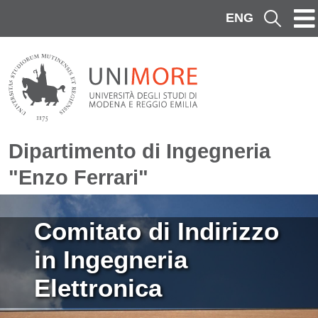
Salta al contenuto principale
ENG
Cerca
Dipartimento di Ingegneria
"Enzo Ferrari"
Immagine
Comitato di Indirizzo
in Ingegneria
Elettronica