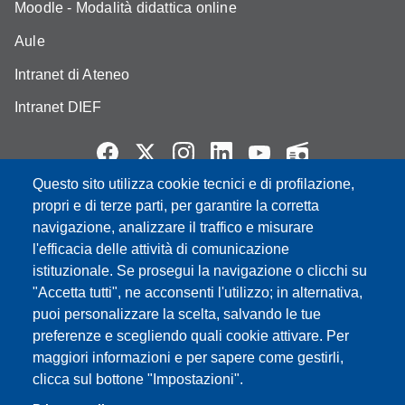
Moodle - Modalità didattica online
Aule
Intranet di Ateneo
Intranet DIEF
Questo sito utilizza cookie tecnici e di profilazione,
Partita IVA: 00427620364
propri e di terze parti, per garantire la corretta
e-mail: urp@unimore.it
navigazione, analizzare il traffico e misurare
PEC: primo contatto: urp@pec.unimore.it
l'efficacia delle attività di comunicazione
Indirizzo ReGIndE per notifica Atti Processuali:
istituzionale. Se prosegui la navigazione o clicchi su
direzionelegale@pec.unimore.it
"Accetta tutti", ne acconsenti l'utilizzo; in alternativa,
puoi personalizzare la scelta, salvando le tue
Sede di Modena
: Via Università 4, 41121 Modena, Tel. 059
preferenze e scegliendo quali cookie attivare. Per
2056511 - Fax 059 245156
maggiori informazioni e per sapere come gestirli,
clicca sul bottone "Impostazioni".
Sede di Reggio Emilia
: Viale A. Allegri 9, 42121 Reggio
Emilia, Tel. 0522 523041 - Fax 0522 523045