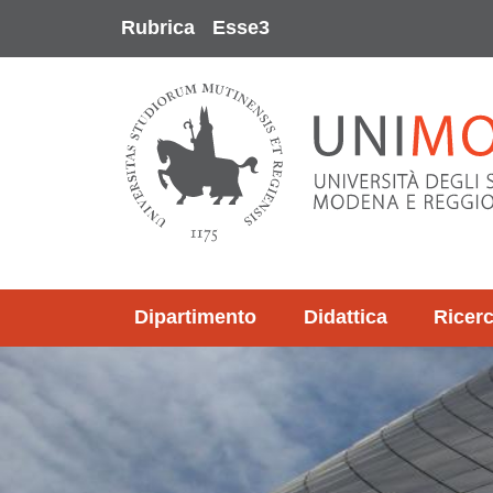
Salta al contenuto principale
Rubrica
Esse3
Dipartimento
Didattica
Ricer
Immagine