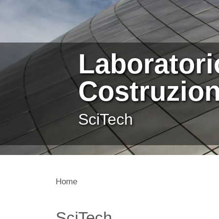
Laboratori
Costruzion
SciTech
Home
Contenuto
SciTech