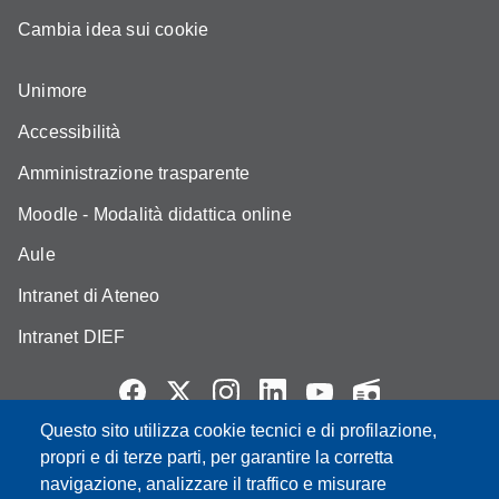
Cambia idea sui cookie
Unimore
Accessibilità
Amministrazione trasparente
Moodle - Modalità didattica online
Aule
Intranet di Ateneo
Intranet DIEF
Questo sito utilizza cookie tecnici e di profilazione,
propri e di terze parti, per garantire la corretta
Partita IVA: 00427620364
e-mail: urp@unimore.it
navigazione, analizzare il traffico e misurare