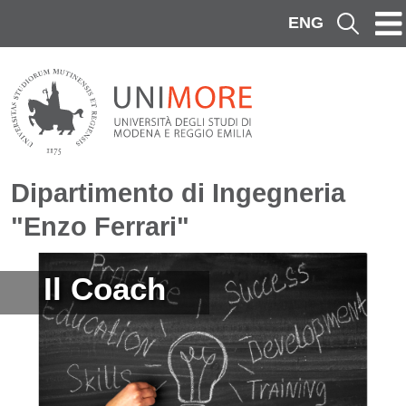
Salta al contenuto principale
ENG
Cerca
Dipartimento di Ingegneria
"Enzo Ferrari"
Immagine
Il Coach