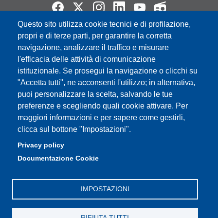
Questo sito utilizza cookie tecnici e di profilazione,
Partita IVA: 00427620364
propri e di terze parti, per garantire la corretta
e-mail: urp@unimore.it
navigazione, analizzare il traffico e misurare
PEC: primo contatto: urp@pec.unimore.it
l'efficacia delle attività di comunicazione
Indirizzo ReGIndE per notifica Atti Processuali:
istituzionale. Se prosegui la navigazione o clicchi su
direzionelegale@pec.unimore.it
"Accetta tutti", ne acconsenti l'utilizzo; in alternativa,
puoi personalizzare la scelta, salvando le tue
Sede di Modena
: Via Università 4, 41121 Modena, Tel. 059
preferenze e scegliendo quali cookie attivare. Per
2056511 - Fax 059 245156
maggiori informazioni e per sapere come gestirli,
clicca sul bottone "Impostazioni".
Sede di Reggio Emilia
: Viale A. Allegri 9, 42121 Reggio
Emilia, Tel. 0522 523041 - Fax 0522 523045
Privacy policy
Documentazione Cookie
IMPOSTAZIONI
RIFIUTA TUTTI