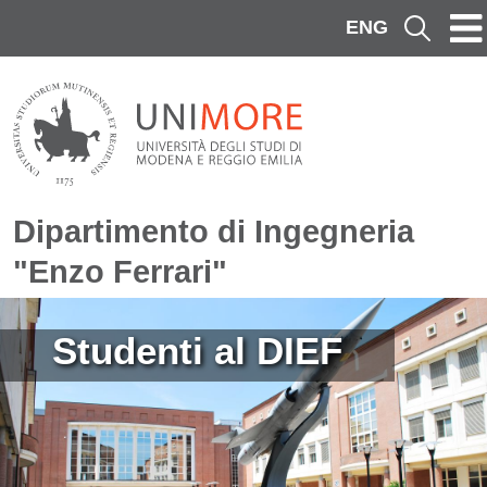
Salta al contenuto principale
ENG
Cerca
Dipartimento di Ingegneria
"Enzo Ferrari"
Immagine
Studenti al DIEF