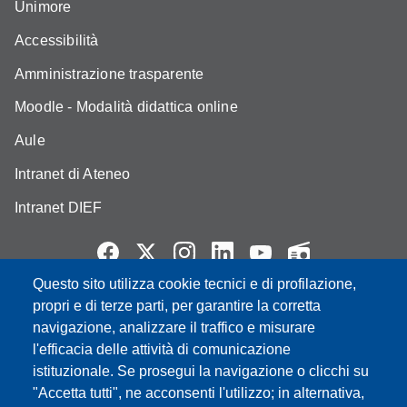
Unimore
Accessibilità
Amministrazione trasparente
Moodle - Modalità didattica online
Aule
Intranet di Ateneo
Intranet DIEF
Questo sito utilizza cookie tecnici e di profilazione,
Partita IVA: 00427620364
propri e di terze parti, per garantire la corretta
e-mail: urp@unimore.it
navigazione, analizzare il traffico e misurare
PEC: primo contatto: urp@pec.unimore.it
l'efficacia delle attività di comunicazione
Indirizzo ReGIndE per notifica Atti Processuali:
istituzionale. Se prosegui la navigazione o clicchi su
direzionelegale@pec.unimore.it
"Accetta tutti", ne acconsenti l'utilizzo; in alternativa,