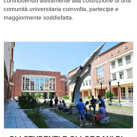
contribuendo attivamente alla costruzione di una
comunità universitaria coinvolta, partecipe e
maggiormente soddisfatta.
Cards
Immagine