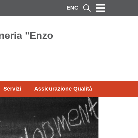
ENG
Cerca
neria "Enzo
Servizi
Assicurazione Qualità