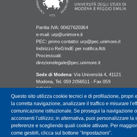
Partita IVA: 00427620364
e-mail: urp@unimore.it
PEC: primo contatto: urp@pec.unimore.it
Indirizzo ReGIndE per notifica Atti
Processuali:
direzionelegale@pec.unimore.it
Sede di Modena
: Via Università 4, 41121
Modena, Tel. 059 2056511 - Fax 059
245156
Questo sito utilizza cookie tecnici e di profilazione, propri e
Sede di Reggio Emilia
: Viale A. Allegri 9,
la corretta navigazione, analizzare il traffico e misurare l'eff
42121 Reggio Emilia, Tel. 0522 523041 -
comunicazione istituzionale. Se prosegui la navigazione o c
Fax 0522 523045
acconsenti l'utilizzo; in alternativa, puoi personalizzare la 
preferenze e scegliendo quali cookie attivare. Per maggior
come gestirli, clicca sul bottone "Impostazioni".