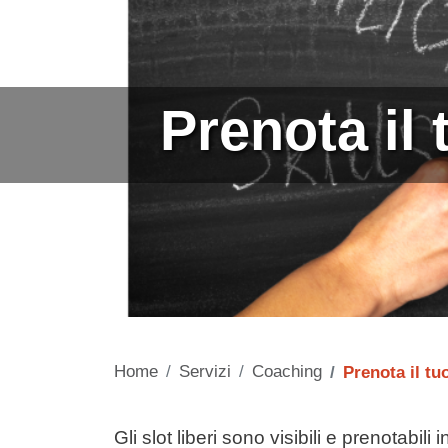
Prenota il 
Home
Servizi
Coaching
Prenota il tu
Contenuto
Gli slot liberi sono visibili e prenotabi